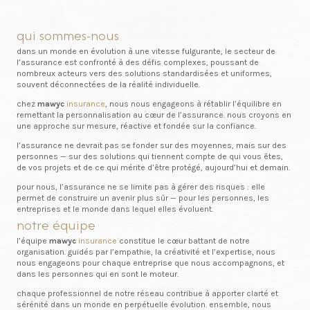
qui sommes-nous
dans un monde en évolution à une vitesse fulgurante, le secteur de
l’assurance est confronté à des défis complexes, poussant de
nombreux acteurs vers des solutions standardisées et uniformes,
souvent déconnectées de la réalité individuelle.
chez
mawyc
insurance
, nous nous engageons à rétablir l’équilibre en
remettant la personnalisation au cœur de l’assurance. nous croyons en
une approche sur mesure, réactive et fondée sur la confiance.
l’assurance ne devrait pas se fonder sur des moyennes, mais sur des
personnes — sur des solutions qui tiennent compte de qui vous êtes,
de vos projets et de ce qui mérite d’être protégé, aujourd’hui et demain.
pour nous, l’assurance ne se limite pas à gérer des risques : elle
permet de construire un avenir plus sûr — pour les personnes, les
entreprises et le monde dans lequel elles évoluent.
notre équipe
l’équipe
mawyc
insurance
constitue le cœur battant de notre
organisation. guidés par l’empathie, la créativité et l’expertise, nous
nous engageons pour chaque entreprise que nous accompagnons, et
dans les personnes qui en sont le moteur.
chaque professionnel de notre réseau contribue à apporter clarté et
sérénité dans un monde en perpétuelle évolution. ensemble, nous