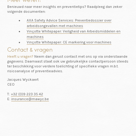
Benieuwd naar meer insights en preventietips? Raadpleeg dan zeker
volgende documenten:
AXA Safety Advice Services: Preventiedossier over
arbeidsongevallen met machines
Vinçotte Whitepaper: Veiligheid van Arbeidsmiddelen en
machines
Vinçotte Whitepaper: CE markering voor machines
Contact
vragen
&
Heeft u vragen?
Neem dan gerust contact met ons op via onderstaande
gegevens. Daarnaast staat ook uw gebruikelijke contactpersoon steeds
ter beschikking voor verdere toelichting of specifieke vragen m.b.t.
risicoanalyse of preventieadvies.
Jacques Wyckaert
CEO
T:
+32 (0)9 223 35 42
E:
insurance@mawyc.be