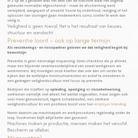
In 2 op de 3 gevallen was het deel van de machine waar het ongeval
gebeurde normaliter afgeschermd – maar de afscherming werd
verwijderd, aangepast of omzeild. Vooral bij onderhoud, reiniging of het
oplossen van storingen gaan medewerkers soms sneller te werk dan
veilig is.
Veiligheid is geen toeval. Het is het resultaat van keuzes,
structuur en aandacht.
Preventie loont – ook op lange termijn
Als verzekerings- en risicopartner geloven we dat veiligheid begint bij
bewustzijn.
Preventie is geen eenmalige inspanning. Geen checkbox die je afvinkt,
maar een blijvende verantwoordelijkheid van zowel werkgevers als
werknemers. Wij moedigen onze klanten dan ook aan om verder te
kijken dan de wettelijke minimumvereisten en actief te investeren in
een gedragen veiligheidscultuur met focus op preventie.
Bedrijven die inzetten op
opleiding
,
opvolging
en
risicobeheersing
,
verkleinen namelijk niet alleen het aantal ongevallen, maar zorgen ook
voor meer gemoedsrust, lagere schadelasten, een sterkere
veiligheidscultuur én een positieve boost voor hun
employer branding
.
Neem daarom uw machinepark en werkprocedures regelmatig onder de
loep. Voorkomen blijft altijd beter dan genezen!
Machines maken je productie, mensen maken het verschil.
Bescherm ze allebei.
Meer weten?