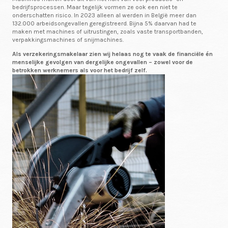
bedrijfsprocessen. Maar tegelijk vormen ze ook een niet te
onderschatten risico. In 2023 alleen al werden in België meer dan
132.000 arbeidsongevallen geregistreerd. Bijna 5% daarvan had te
maken met machines of uitrustingen, zoals vaste transportbanden,
verpakkingsmachines of snijmachines.
Als verzekeringsmakelaar zien wij helaas nog te vaak de financiële én
menselijke gevolgen van dergelijke ongevallen – zowel voor de
betrokken werknemers als voor het bedrijf zelf.